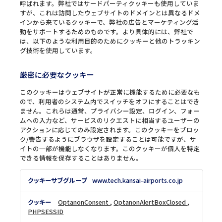
呼ばれます。弊社ではサードパーティクッキーも使用していま
すが、これは訪問したウェブサイトのドメインとは異なるドメ
インから来ているクッキーで、弊社の広告とマーケティング活
動をサポートするためのものです。より具体的には、弊社で
は、以下のような利用目的のためにクッキーと他のトラッキン
グ技術を使用しています。
厳密に必要なクッキー
このクッキーはウェブサイトが正常に機能するために必要なも
ので、利用者のシステム内でスイッチをオフにすることはでき
ません。これらは通常、プライバシー設定、ログイン、フォー
ムへの入力など、サービスのリクエストに相当するユーザーの
アクションに応じてのみ設定されます。このクッキーをブロッ
ク/警告するようにブラウザを設定することは可能ですが、サ
イトの一部が機能しなくなります。このクッキーが個人を特定
できる情報を保存することはありません。
厳
www.tech.kansai-airports.co.jp
密
に
OptanonConsent
,
OptanonAlertBoxClosed
,
必
PHPSESSID
要