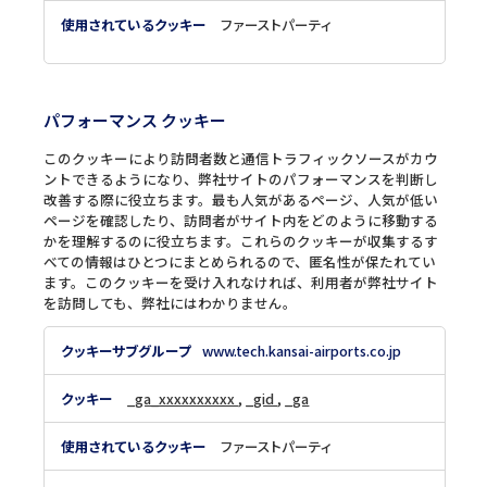
な
ク
ファーストパーティ
ッ
キ
ー
パフォーマンス クッキー
このクッキーにより訪問者数と通信トラフィックソースがカウ
ントできるようになり、弊社サイトのパフォーマンスを判断し
改善する際に役立ちます。最も人気があるページ、人気が低い
ページを確認したり、訪問者がサイト内をどのように移動する
かを理解するのに役立ちます。これらのクッキーが収集するす
べての情報はひとつにまとめられるので、匿名性が保たれてい
ます。このクッキーを受け入れなければ、利用者が弊社サイト
を訪問しても、弊社にはわかりません。
パ
www.tech.kansai-airports.co.jp
フ
ォ
_ga_xxxxxxxxxx
,
_gid
,
_ga
ー
マ
ン
ファーストパーティ
ス